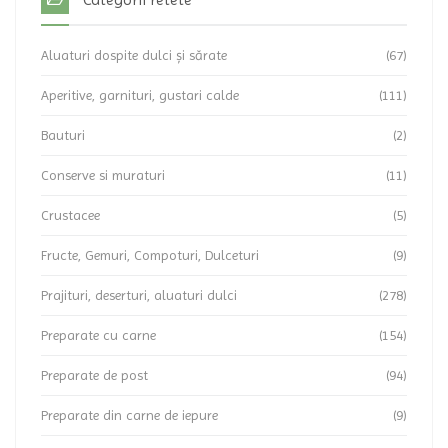
Aluaturi dospite dulci și sărate
(67)
Aperitive, garnituri, gustari calde
(111)
Bauturi
(2)
Conserve si muraturi
(11)
Crustacee
(5)
Fructe, Gemuri, Compoturi, Dulceturi
(9)
Prajituri, deserturi, aluaturi dulci
(278)
Preparate cu carne
(154)
Preparate de post
(94)
Preparate din carne de iepure
(9)