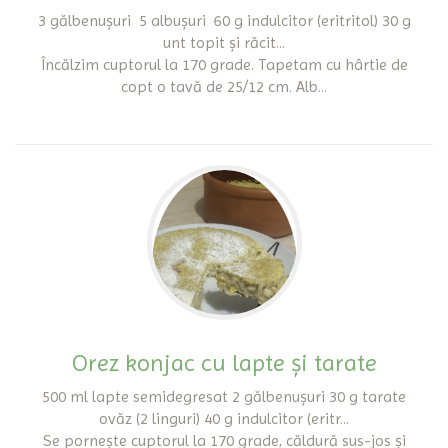
3 gălbenușuri 5 albușuri 60 g indulcitor (eritritol) 30 g
unt topit și răcit...
Încălzim cuptorul la 170 grade. Tapetam cu hârtie de
copt o tavă de 25/12 cm. Alb...
Orez konjac cu lapte și tarate
500 ml lapte semidegresat 2 gălbenușuri 30 g tarate
ovăz (2 linguri) 40 g indulcitor (eritr...
Se pornește cuptorul la 170 grade, căldură sus-jos și