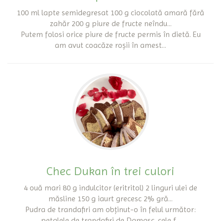
100 ml lapte semidegresat 100 g ciocolată amară fără
zahăr 200 g piure de fructe neîndu...
Putem folosi orice piure de fructe permis în dietă. Eu
am avut coacăze roșii în amest...
Chec Dukan în trei culori
4 ouă mari 80 g indulcitor (eritritol) 2 linguri ulei de
măsline 150 g iaurt grecesc 2% gră...
Pudra de trandafiri am obținut-o în felul următor:
petalele de trandafiri de Damasc, cele f...