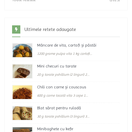
Ultimele retete adaugate
Mâncare de vita, cartofi și păstăi
1200 grame pulpa vita 1 kg cartofi...
Mini checuri cu tarate
20 g tarate pshillium (2 linguri) 2...
Chili con carne și couscous
600 g carne tocată vita 3 cepe 1...
Blat sărat pentru ruladă
30 g tarate pshillium (3 linguri) 3...
Minibaghete cu kefir