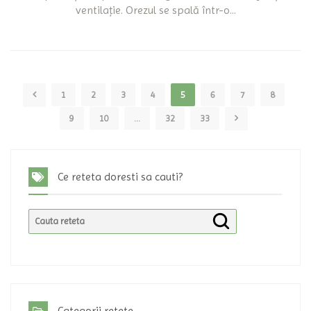
ventilație. Orezul se spală într-o...
1
2
3
4
5
6
7
8
9
10
...
32
33
Ce reteta doresti sa cauti?
Categorii retete