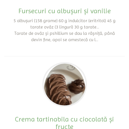
Fursecuri cu albușuri și vanilie
5 albușuri (158 grame) 60 g indulcitor (eritritol) 45 g
tarate ovăz (3 linguri) 30 g tarate...
Tarate de ovăz și pshillium se dau la râșniță, până
devin fine, apoi se amestecă cu l...
Crema tartinabila cu ciocolată și
fructe