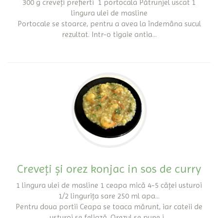
300 g creveți prefierti 1 portocala Pătrunjel uscat 1
lingura ulei de masline
Portocale se stoarce, pentru a avea la îndemâna sucul
rezultat. Intr-o tigaie antia...
Creveți și orez konjac in sos de curry
1 lingura ulei de masline 1 ceapa mică 4-5 căței usturoi
1/2 lingurița sare 250 ml apa...
Pentru doua portii Ceapa se toaca mărunt, iar cateii de
usturoi se feliază. Orezul se pune i...