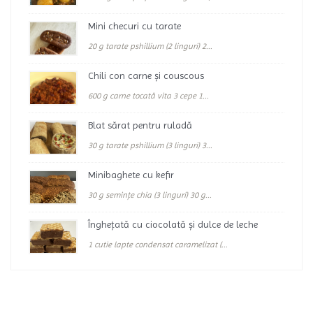
Mini checuri cu tarate
20 g tarate pshillium (2 linguri) 2...
Chili con carne și couscous
600 g carne tocată vita 3 cepe 1...
Blat sărat pentru ruladă
30 g tarate pshillium (3 linguri) 3...
Minibaghete cu kefir
30 g semințe chia (3 linguri) 30 g...
Înghețată cu ciocolată și dulce de leche
1 cutie lapte condensat caramelizat (...