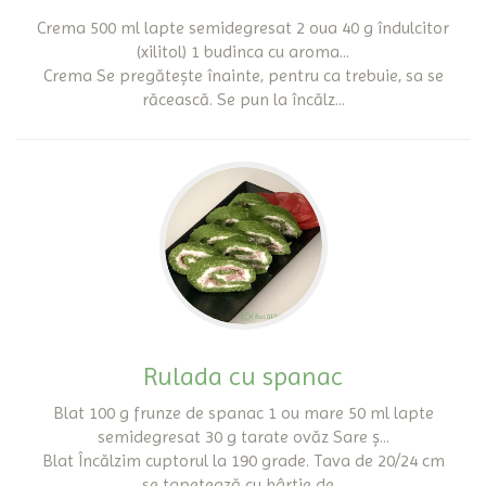
Crema 500 ml lapte semidegresat 2 oua 40 g îndulcitor
(xilitol) 1 budinca cu aroma...
Crema Se pregătește înainte, pentru ca trebuie, sa se
răcească. Se pun la încălz...
Rulada cu spanac
Blat 100 g frunze de spanac 1 ou mare 50 ml lapte
semidegresat 30 g tarate ovăz Sare ș...
Blat Încălzim cuptorul la 190 grade. Tava de 20/24 cm
se tapetează cu hârtie de...