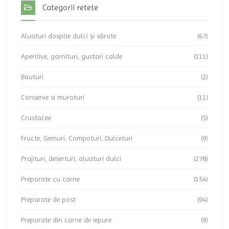
Categorii retete
Aluaturi dospite dulci și sărate
(67)
Aperitive, garnituri, gustari calde
(111)
Bauturi
(2)
Conserve si muraturi
(11)
Crustacee
(5)
Fructe, Gemuri, Compoturi, Dulceturi
(9)
Prajituri, deserturi, aluaturi dulci
(278)
Preparate cu carne
(154)
Preparate de post
(94)
Preparate din carne de iepure
(9)