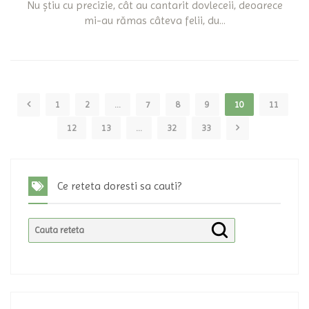
Nu știu cu precizie, cât au cantarit dovleceii, deoarece
mi-au rămas câteva felii, du...
1
2
...
7
8
9
10
11
12
13
...
32
33
Ce reteta doresti sa cauti?