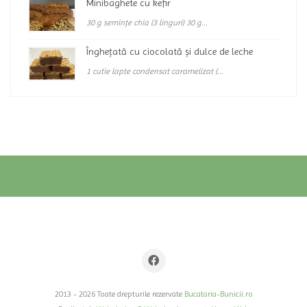
Minibaghete cu kefir
30 g semințe chia (3 linguri) 30 g...
Înghețată cu ciocolată și dulce de leche
1 cutie lapte condensat caramelizat (...
2013 - 2026 Toate drepturile rezervate
Bucataria-Bunicii.ro