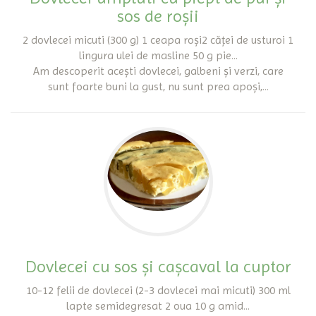
sos de roșii
2 dovlecei micuti (300 g) 1 ceapa roși2 căței de usturoi 1
lingura ulei de masline 50 g pie...
Am descoperit acești dovlecei, galbeni și verzi, care
sunt foarte buni la gust, nu sunt prea apoși,...
Dovlecei cu sos și cașcaval la cuptor
10-12 felii de dovlecei (2-3 dovlecei mai micuti) 300 ml
lapte semidegresat 2 oua 10 g amid...