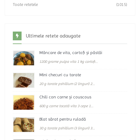
Toate retetele
(1015)
Ultimele retete adaugate
Mâncare de vita, cartofi și păstăi
1200 grame pulpa vita 1 kg cartofi...
Mini checuri cu tarate
20 g tarate pshillium (2 linguri) 2...
Chili con carne și couscous
600 g carne tocată vita 3 cepe 1...
Blat sărat pentru ruladă
30 g tarate pshillium (3 linguri) 3...