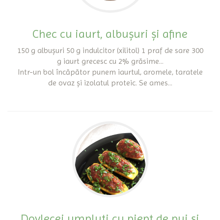
Chec cu iaurt, albușuri și afine
150 g albușuri 50 g indulcitor (xilitol) 1 praf de sare 300
g iaurt grecesc cu 2% grăsime...
Intr-un bol încăpător punem iaurtul, aromele, taratele
de ovaz și izolatul proteic. Se ames...
Dovlecei umpluti cu piept de pui și