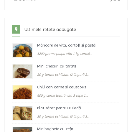
Ultimele retete adaugate
Mâncare de vita, cartofi și păstăi
1200 grame pulpa vita 1 kg cartofi...
Mini checuri cu tarate
20 g tarate pshillium (2 linguri) 2...
Chili con carne și couscous
600 g carne tocată vita 3 cepe 1...
Blat sărat pentru ruladă
30 g tarate pshillium (3 linguri) 3...
Minibaghete cu kefir