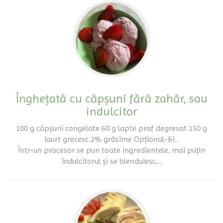
Înghețată cu căpșuni fără zahăr, sau
indulcitor
100 g căpșuni congelate 60 g lapte praf degresat 150 g
iaurt grecesc 2% grăsime Opțional-&i...
Într-un procesor se pun toate ingredientele, mai puțin
îndulcitorul și se blenduiesc,...