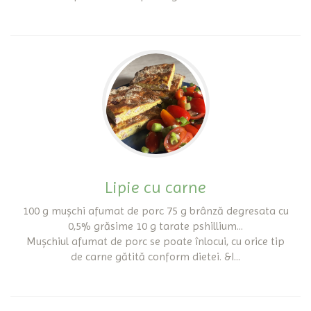
Lipie cu carne
100 g mușchi afumat de porc 75 g brânză degresata cu
0,5% grăsime 10 g tarate pshillium...
Mușchiul afumat de porc se poate înlocui, cu orice tip
de carne gătită conform dietei. &I...