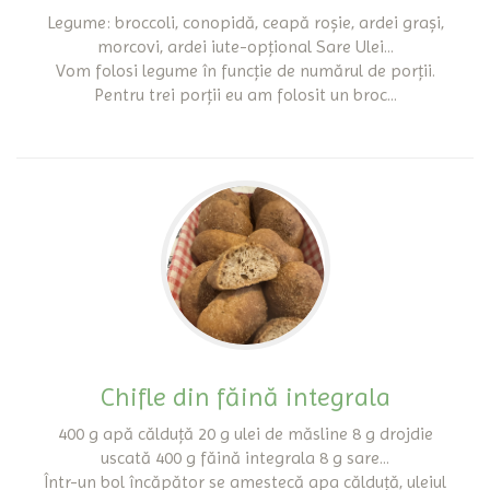
Legume: broccoli, conopidă, ceapă roșie, ardei grași,
morcovi, ardei iute-opțional Sare Ulei...
Vom folosi legume în funcție de numărul de porții.
Pentru trei porții eu am folosit un broc...
Chifle din făină integrala
400 g apă călduță 20 g ulei de măsline 8 g drojdie
uscată 400 g făină integrala 8 g sare...
Într-un bol încăpător se amestecă apa călduță, uleiul