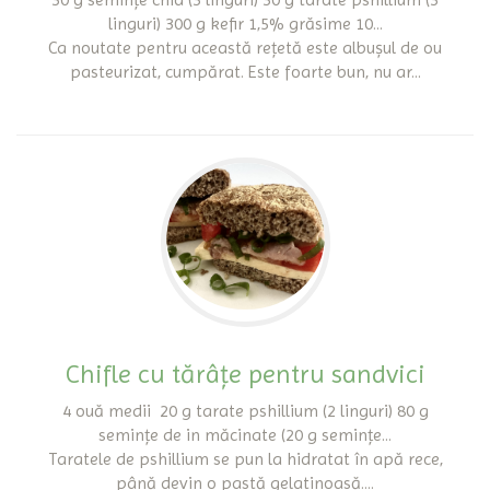
linguri) 300 g kefir 1,5% grăsime 10...
Ca noutate pentru această rețetă este albușul de ou
pasteurizat, cumpărat. Este foarte bun, nu ar...
Chifle cu tărâțe pentru sandvici
4 ouă medii 20 g tarate pshillium (2 linguri) 80 g
semințe de in măcinate (20 g semințe...
Taratele de pshillium se pun la hidratat în apă rece,
până devin o pastă gelatinoasă....