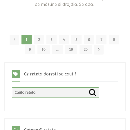
de măsline și drojdia. Se ada...
1
2
3
4
5
6
7
8
9
10
...
19
20
Ce reteta doresti sa cauti?
Categorii retete