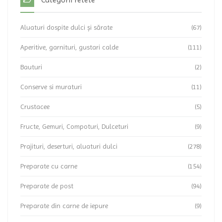
Aluaturi dospite dulci și sărate
(67)
Aperitive, garnituri, gustari calde
(111)
Bauturi
(2)
Conserve si muraturi
(11)
Crustacee
(5)
Fructe, Gemuri, Compoturi, Dulceturi
(9)
Prajituri, deserturi, aluaturi dulci
(278)
Preparate cu carne
(154)
Preparate de post
(94)
Preparate din carne de iepure
(9)