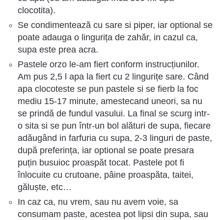
clocotita).
Se condimentează cu sare si piper, iar optional se
poate adauga o lingurița de zahăr, in cazul ca,
supa este prea acra.
Pastele orzo le-am fiert conform instrucțiunilor.
Am pus 2,5 l apa la fiert cu 2 lingurițe sare. Când
apa clocoteste se pun pastele si se fierb la foc
mediu 15-17 minute, amestecand uneori, sa nu
se prindă de fundul vasului. La final se scurg intr-
o sita si se pun într-un bol alături de supa, fiecare
adăugând in farfuria cu supa, 2-3 linguri de paste,
după preferința, iar optional se poate presara
puțin busuioc proaspăt tocat. Pastele pot fi
înlocuite cu crutoane, pâine proaspăta, taitei,
găluște, etc…
In caz ca, nu vrem, sau nu avem voie, sa
consumam paste, acestea pot lipsi din supa, sau