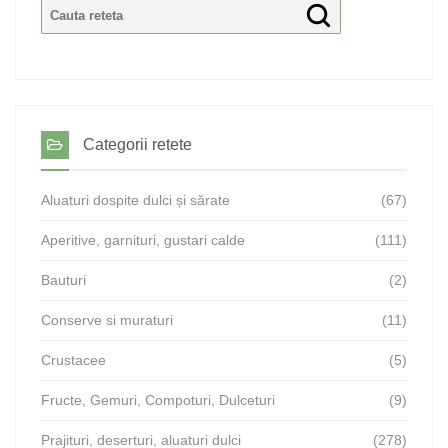
Categorii retete
Aluaturi dospite dulci și sărate
(67)
Aperitive, garnituri, gustari calde
(111)
Bauturi
(2)
Conserve si muraturi
(11)
Crustacee
(5)
Fructe, Gemuri, Compoturi, Dulceturi
(9)
Prajituri, deserturi, aluaturi dulci
(278)