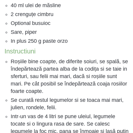
40 ml ulei de măsline
2 crenguțe cimbru
Optional busuioc
Sare, piper
In plus 250 g paste orzo
Instructiuni
Roșiile bine coapte, de diferite soiuri, se spală, se
îndepărtează partea alba de la codița si se taie in
sferturi, sau felii mai mari, dacă si roșiile sunt
mari. Pe cât posibil se îndepărtează coaja rosiilor
foarte coapte.
Se curată restul legumelor si se toaca mai mari,
julien, rondele, felii.
Intr-un vas de 4 litri se pune uleiul, legumele
tocate si o lingura rasa de sare. Se calesc
legumele la foc mic, pana se înmoaie si lasă puțin