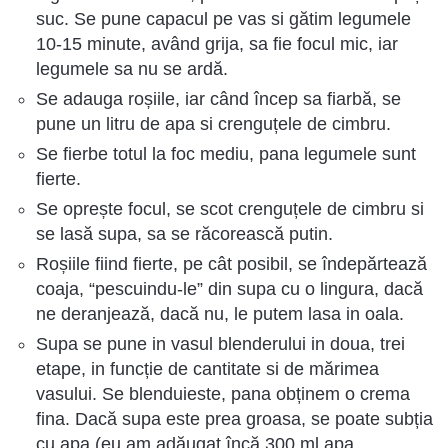
suc. Se pune capacul pe vas si gătim legumele
10-15 minute, având grija, sa fie focul mic, iar
legumele sa nu se ardă.
Se adauga roșiile, iar când încep sa fiarbă, se
pune un litru de apa si crenguțele de cimbru.
Se fierbe totul la foc mediu, pana legumele sunt
fierte.
Se oprește focul, se scot crenguțele de cimbru si
se lasă supa, sa se răcorească putin.
Roșiile fiind fierte, pe cât posibil, se îndepărtează
coaja, “pescuindu-le” din supa cu o lingura, dacă
ne deranjează, dacă nu, le putem lasa in oala.
Supa se pune in vasul blenderului in doua, trei
etape, in funcție de cantitate si de mărimea
vasului. Se blenduieste, pana obținem o crema
fina. Dacă supa este prea groasa, se poate subția
cu apa (eu am adăugat încă 300 ml apa