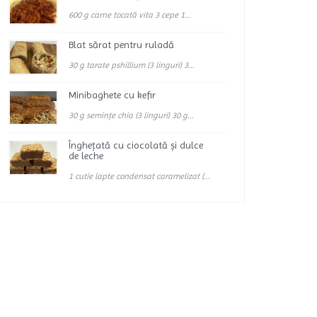
600 g carne tocată vita 3 cepe 1...
Blat sărat pentru ruladă
30 g tarate pshillium (3 linguri) 3...
Minibaghete cu kefir
30 g semințe chia (3 linguri) 30 g...
Înghețată cu ciocolată și dulce
de leche
1 cutie lapte condensat caramelizat (...