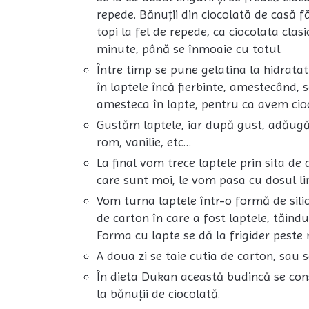
repede. Bănuții din ciocolată de casă fă
topi la fel de repede, ca ciocolata cla
minute, până se înmoaie cu totul.
Între timp se pune gelatina la hidrata
în laptele încă fierbinte, amestecând,
amesteca în lapte, pentru ca avem cioc
Gustăm laptele, iar după gust, adăugă
rom, vanilie, etc…
La final vom trece laptele prin sita de
care sunt moi, le vom pasa cu dosul lingu
Vom turna laptele într-o formă de sil
de carton în care a fost laptele, tăindu
Forma cu lapte se dă la frigider peste 
A doua zi se taie cutia de carton, sau 
În dieta Dukan această budincă se con
la bănuții de ciocolată.