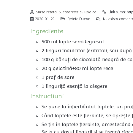
Sursa reteta: Bucatareste cu Rodica
Link sursa: h
2026-01-29
Retete Dukan
Nu exista comenta
Ingrediente
500 ml lapte semidegresat
2 linguri îndulcitor (eritritol), sau dup
100 g bănuți de ciocolată neagră de c
20 g gelatină+80 ml lapte rece
1 praf de sare
1 linguriță esență la alegere
Instructiuni
Se pune la înfierbântat laptele, un praf 
Când laptele este fierbinte, se oprește 
Se țin în laptele fierbinte, amestecând
Se ia cu dosul lingurii și se freacă ci