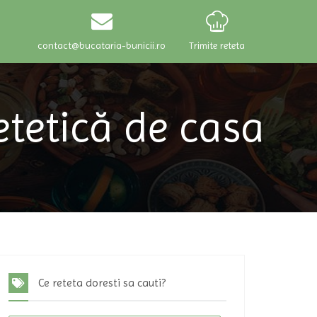
contact@bucataria-bunicii.ro
Trimite reteta
etetică de casa
Ce reteta doresti sa cauti?