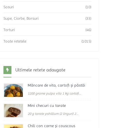
Sosuri
(10)
Supe, Ciorbe, Borsuri
(33)
Torturi
(46)
Toate retetele
(1015)
Ultimele retete adaugate
Mâncare de vita, cartofi și păstăi
1200 grame pulpa vita 1 kg cartofi...
Mini checuri cu tarate
20 g tarate pshillium (2 linguri) 2...
Chili con carne și couscous