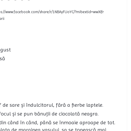
ttps://www.facebook.com/share/r/1NBAyFUoYC/?mibextid=wwXIfr
rii
ă gust
asă
de sare și îndulcitorul, fără a fierbe laptele.
focul și se pun bănuții de ciocolată neagra.
 din când în când, până se înmoaie aproape de tot.
ocolata de marginea vasului, sa se topească mai