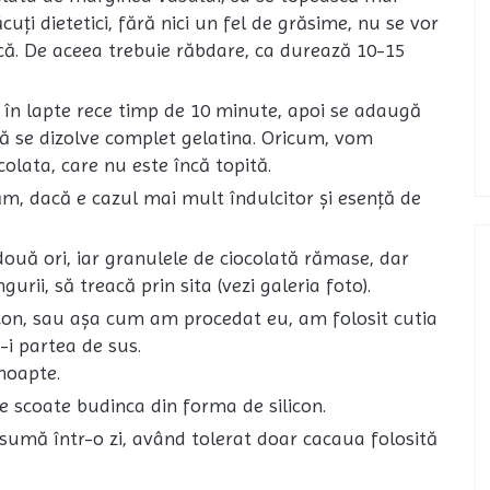
cuți dietetici, fără nici un fel de grăsime, nu se vor
sică. De aceea trebuie răbdare, ca durează 10-15
t în lapte rece timp de 10 minute, apoi se adaugă
 să se dizolve complet gelatina. Oricum, vom
olata, care nu este încă topită.
m, dacă e cazul mai mult îndulcitor și esență de
 două ori, iar granulele de ciocolată rămase, dar
rii, să treacă prin sita (vezi galeria foto).
icon, sau așa cum am procedat eu, am folosit cutia
-i partea de sus.
noapte.
se scoate budinca din forma de silicon.
sumă într-o zi, având tolerat doar cacaua folosită