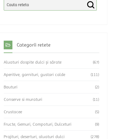
Categorii retete
Aluaturi dospite dulci și sărate
(67)
Aperitive, garnituri, gustari calde
(111)
Bauturi
(2)
Conserve si muraturi
(11)
Crustacee
(5)
Fructe, Gemuri, Compoturi, Dulceturi
(9)
Prajituri, deserturi, aluaturi dulci
(278)