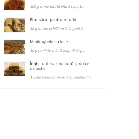
600 g carne tocată vita 3 cepe 1...
Blat sărat pentru ruladă
30 g tarate pshillium (3 linguri) 3...
Minibaghete cu kefir
30 g semințe chia (3 linguri) 30 g...
Înghețată cu ciocolată și dulce
de leche
1 cutie lapte condensat caramelizat (...