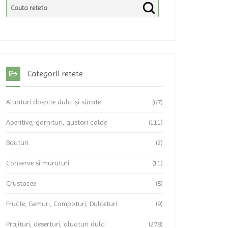
Categorii retete
Aluaturi dospite dulci și sărate
(67)
Aperitive, garnituri, gustari calde
(111)
Bauturi
(2)
Conserve si muraturi
(11)
Crustacee
(5)
Fructe, Gemuri, Compoturi, Dulceturi
(9)
Prajituri, deserturi, aluaturi dulci
(278)