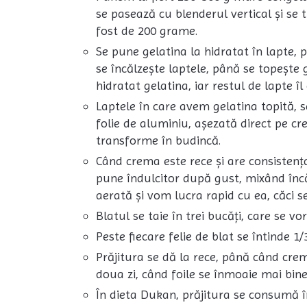
se pasează cu blenderul vertical și se tr
fost de 200 grame.
Se pune gelatina la hidratat în lapte, 
se încălzește laptele, până se topește
hidratat gelatina, iar restul de lapte 
Laptele în care avem gelatina topită,
folie de aluminiu, așezată direct pe cre
transforme în budincă.
Când crema este rece și are consistenț
pune îndulcitor după gust, mixând înc
aerată și vom lucra rapid cu ea, căci se
Blatul se taie în trei bucăți, care se vo
Peste fiecare felie de blat se întinde 1
Prăjitura se dă la rece, până când cre
doua zi, când foile se înmoaie mai bine
În dieta Dukan, prăjitura se consumă î