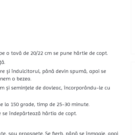
 pe o tavă de 20/22 cm se pune hârtie de copt.
ță.
re și îndulcitorul, până devin spumă, apoi se
inem o bezea.
um și semințele de dovleac, încorporându-le cu
ce la 150 grade, timp de 25-30 minute.
e se îndepărtează hârtia de copt.
e, sau proaspete. Se fierb, până se înmoaie, apoi