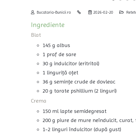
Bucataria-Bunicii.ro
2026-02-20
Rete
Ingrediente
Blat
145 g albus
1 praf de sare
30 g indulcitor (eritritol)
1 linguriță oțet
36 g semințe crude de dovleac
20 g tarate pshillium (2 linguri)
Crema
150 ml lapte semidegresat
200 g piure de mure neîndulcit, curat, t
1-2 linguri îndulcitor (după gust)