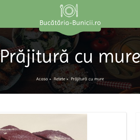
Prăjitură cu mur
Acasa
»
Retete
»
Prăjitură cu mure