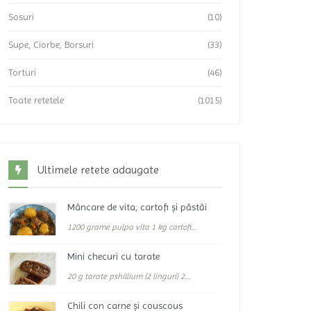
Sosuri
(10)
Supe, Ciorbe, Borsuri
(33)
Torturi
(46)
Toate retetele
(1015)
Ultimele retete adaugate
Mâncare de vita, cartofi și păstăi
1200 grame pulpa vita 1 kg cartofi...
Mini checuri cu tarate
20 g tarate pshillium (2 linguri) 2...
Chili con carne și couscous