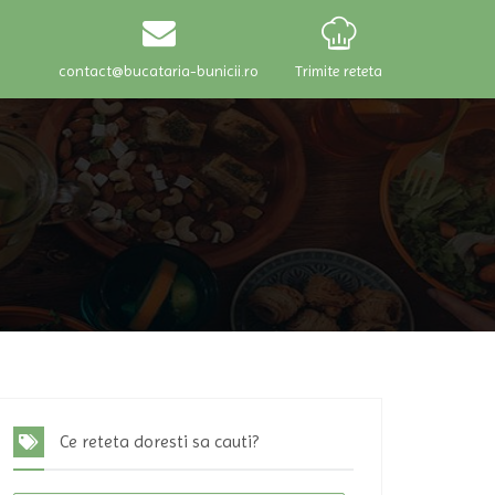
contact@bucataria-bunicii.ro
Trimite reteta
e
Ce reteta doresti sa cauti?