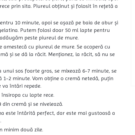
ece prin sita. Piureul obținut și folosit în rețetă a
pentru 10 minute, apoi se așază pe baia de abur și
 gelatina. Putem folosi doar 50 ml lapte pentru
îl adăugăm peste piureul de mure.
 se amestecă cu piureul de mure. Se acoperă cu
mă și se dă la răcit. Menționez, la răcit, să nu se
a unui sos foarte gros, se mixează 6-7 minute, se
ă 1-2 minute. Vom obține o cremă netedă, puțin
 va întări repede.
r însiropa cu lapte rece.
/3 din cremă și se nivelează.
ma este întărită perfect, dar este mai gustoasă a
.
n minim două zile.