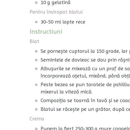
10 g gelatină
Pentru însiropat blatul
30-50 ml lapte rece
Instructiuni
Blat
Se pornește cuptorul la 150 grade, iar
Semintele de dovleac se dau prin râșni
Albușurile se mixează cu un praf de sa
încorporează oțetul, mixând, până obț
Peste bezea se pun taratele de pshilli
mixerul la viteză mică.
Compoziția se toarnă în tavă și se coa
Blatul se răcește pe un grătar, după c
Crema
Punem la fiert 250-300 g mure congelat